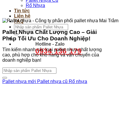
Pallet Nhựa Cũ
Rổ Nhựa
Tin tức
Liên hệ
FAQ
Tìm
Pallet Nhựa Chất Lượng Cao – Giải
kiếm:
Pháp Tối Ưu Cho Doanh Nghiệp!
Hotline - Zalo
0934 136 179
Tìm kiếm nhanh các loại pallet nhựa chất lượng
cao, phù hợp cho kho hàng và vận chuyển của
doanh nghiệp bạn!
Tìm
kiếm:
Pallet nhựa mới
Pallet nhựa cũ
Rổ nhựa