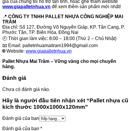
gia của chúng tôi hỗ trợ tận tình, hoặc ghé thăm website
www.giapalletnhua.vn
để xem thêm sản phẩm mới nhất!
📍
CÔNG TY TNHH PALLET NHỰA CÔNG NGHIỆP MAI
TRÂM
Địa chỉ: Số 127, Đường Võ Nguyên Giáp, KP. Tân Cang, P.
Phước Tân, TP. Biên Hòa, Đồng Nai
🕘 Thời gian làm việc: 8:00 – 18:00 (Thứ 2 – Chủ Nhật)
📧 Email:
palletnhuamaitram1994@gmail.com
🌐 Website:
www.giapalletnhua.vn
Pallet Nhựa Mai Trâm – Vững vàng cho mọi chuyến
hàng.
Đánh giá
Chưa có đánh giá nào.
Hãy là người đầu tiên nhận xét “Pallet nhựa cũ
kích thước 1000x1000x120mm”
Đánh giá của bạn
Đánh giá của bạn
*